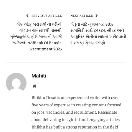
Link
PREVIOUS ARTICLE
NEXT ARTICLE
બેંક ઓફ બરોડામાં નોકરીનો
ખેડૂતો માટે ખુશખબર! 80%
ગોલ્ડન ચાન્સ! 7મી પાસથી
સબસિડી સાથે ટ્રેક્ટર, સીડર અને
ગ્રેજ્યુએટ, ફોર્મ ભરવાની આજે
આધુનિક ખેતીના સાધનો ખરીદવાની
જ છેલ્લી તક!Bank Of Baroda
સરળ પ્રક્રિયા જાણો
Recruitment 2025
Mahiti
Website
Bhikhu Desai is an experienced writer with over
five years of expertise in creating content focused
on jobs, vacancies, and recruitment. Passionate
about delivering insightful and engaging articles,
Bhikhu has built a strong reputation in the field