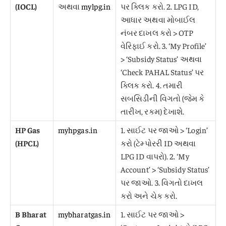
(IOCL)
અથવા
mylpg.in
પર ક્લિક કરો. 2. LPG ID,
આધાર અથવા મોબાઈલ
નંબર દાખલ કરો > OTP
વેરિફાઈ કરો. 3. ‘My Profile’
> ‘Subsidy Status’ અથવા
‘Check PAHAL Status’ પર
ક્લિક કરો. 4. તમારી
સબસિડીની વિગતો (જેમ કે
તારીખ, રકમ) દેખાશે.
HP Gas
myhpgas.in
1. સાઈટ પર જાઓ > ‘Login’
(HPCL)
કરો (ટેમ્પોરરી ID અથવા
LPG ID વાપરો). 2. ‘My
Account’ > ‘Subsidy Status’
પર જાઓ. 3. વિગતો દાખલ
કરો અને ચેક કરો.
B Bharat
mybharatgas.in
1. સાઈટ પર જાઓ >