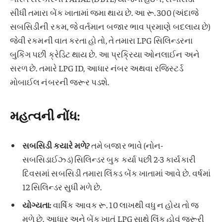
સીધી તમારા બેંક ખાતામાં જમા થાય છે. આ રૂ. 300 (અંદાજે
સબસિડીની રકમ, જે વર્તમાન બજાર ભાવ પ્રમાણે બદલાય છે)
જેવી રકમની વાત કરતા હો તો, તે તમારા LPG સિલિન્ડરના
બુકિંગ પછી ક્રેડિટ થાય છે. આ પ્રક્રિયા ઓનલાઈન અને
સરળ છે. તમારે LPG ID, આધાર નંબર અથવા રજિસ્ટર્ડ
મોબાઈલ નંબરની જરૂર પડશે.
મહત્વની નોંધ:
સબસિડી ક્યારે મળે?
તમે બજાર ભાવે (નોન-
સબસિડાઈઝ્ડ) સિલિન્ડર બુક કર્યા પછી 2-3 કાર્યકારી
દિવસમાં સબસિડી તમારા લિંક્ડ બેંક ખાતામાં આવે છે. વર્ષમાં
12 સિલિન્ડર સુધી મળે છે.
યોગ્યતા:
વાર્ષિક આવક રૂ. 10 લાખથી વધુ ન હોય તો જ
મળે છે. આધાર અને બેંક ખાતું LPG સાથે લિંક હોવું જરૂરી