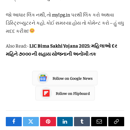
જો આધાર લિંક નથી, તો
mylpg.in
પરથી લિંક કરો અથવા
ડિસ્ટ્રિબ્યુટરને કહો. કોઈ સમસ્યા હોય તો કોમેન્ટ કરો – હું વધુ
મદદ કરીશ!
Also Read:-
LIC Bima Sakhi Yojana 2025: મહિલાઓ દર
મહિને ૭૦૦૦ ની સહાય યોજનાની અનોખી તક
Follow on Google News
Follow on Flipboard
Facebook
Twitter
Pinterest
LinkedIn
Tumblr
Email
Copy