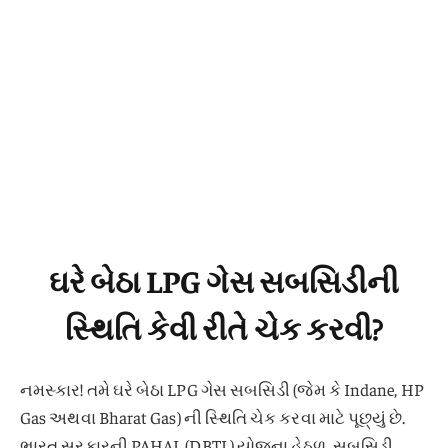
ઘરે બેઠા LPG ગેસ સબસિડીની
સ્થિતિ કેવી રીતે ચેક કરવી?
નમસ્કાર! તમે ઘરે બેઠા LPG ગેસ સબસિડી (જેમ કે Indane, HP
Gas અથવા Bharat Gas) ની સ્થિતિ ચેક કરવા માટે પૂછ્યું છે.
ભારત સરકારની PAHAL (DBTL) યોજના હેઠળ, સબસિડી