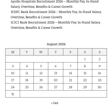
Apollo Hospitals Recruitment 2026 – Monthly Pay, In-Hand
Salary, Overtime, Benefits & Career Growth
HDFC Bank Recruitment 2026 – Monthly Pay, In-Hand Salary,
Overtime, Benefits & Career Growth
ICICI Bank Recruitment 2026 – Monthly Pay, In-Hand Salary,
Overtime, Benefits & Career Growth
August 2026
M
T
W
T
F
S
S
1
2
3
4
5
6
7
8
9
10
11
12
13
14
15
16
17
18
19
20
21
22
23
24
25
26
27
28
29
30
31
« Jan