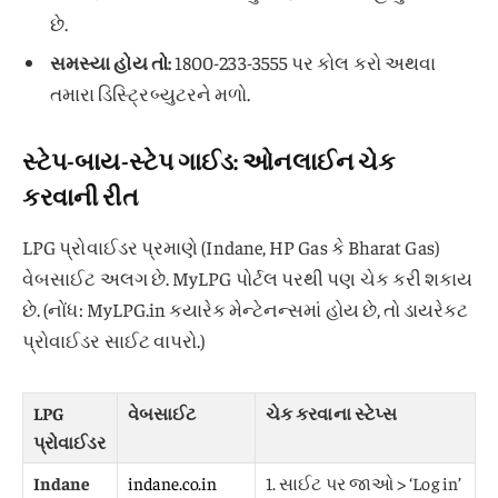
છે.
સમસ્યા હોય તો:
1800-233-3555 પર કોલ કરો અથવા
તમારા ડિસ્ટ્રિબ્યુટરને મળો.
સ્ટેપ-બાય-સ્ટેપ ગાઈડ: ઓનલાઈન ચેક
કરવાની રીત
LPG પ્રોવાઈડર પ્રમાણે (Indane, HP Gas કે Bharat Gas)
વેબસાઈટ અલગ છે. MyLPG પોર્ટલ પરથી પણ ચેક કરી શકાય
છે. (નોંધ: MyLPG.in ક્યારેક મેન્ટેનન્સમાં હોય છે, તો ડાયરેક્ટ
પ્રોવાઈડર સાઈટ વાપરો.)
LPG
વેબસાઈટ
ચેક કરવાના સ્ટેપ્સ
પ્રોવાઈડર
Indane
indane.co.in
1. સાઈટ પર જાઓ > ‘Log in’