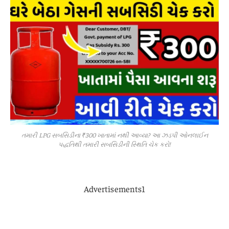
તમારી LPG સબસિડીના ₹300 ખાતામાં નથી આવ્યા? આ ઝડપી ઓનલાઈન
પદ્ધતિથી તમારી સબસિડીની સ્થિતિ ચેક કરો!
Advertisements1