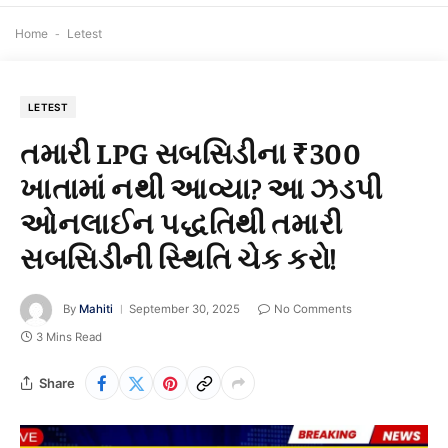
Home
-
Letest
LETEST
તમારી LPG સબસિડીના ₹300
ખાતામાં નથી આવ્યા? આ ઝડપી
ઓનલાઈન પદ્ધતિથી તમારી
સબસિડીની સ્થિતિ ચેક કરો!
By
Mahiti
September 30, 2025
No Comments
3 Mins Read
Share