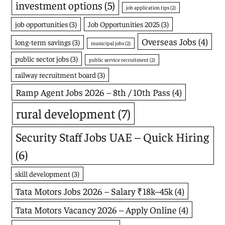
investment options
(5)
job application tips
(2)
job opportunities
(3)
Job Opportunities 2025
(3)
Overseas Jobs
(4)
long-term savings
(3)
municipal jobs
(2)
public sector jobs
(3)
public service recruitment
(2)
railway recruitment board
(3)
Ramp Agent Jobs 2026 – 8th / 10th Pass
(4)
rural development
(7)
Security Staff Jobs UAE – Quick Hiring
(6)
skill development
(3)
Tata Motors Jobs 2026 – Salary ₹18k–45k
(4)
Tata Motors Vacancy 2026 – Apply Online
(4)