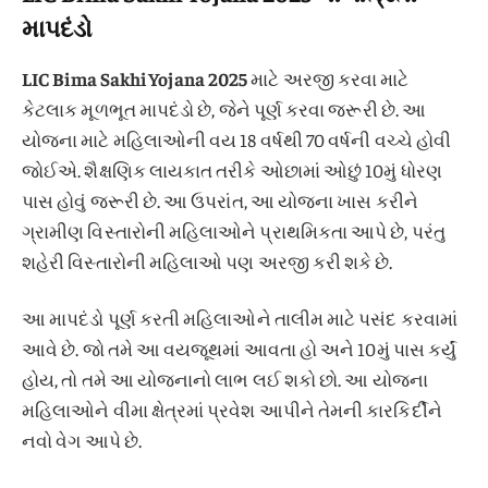
માપદંડો
LIC Bima Sakhi Yojana 2025
માટે અરજી કરવા માટે
કેટલાક મૂળભૂત માપદંડો છે, જેને પૂર્ણ કરવા જરૂરી છે. આ
યોજના માટે મહિલાઓની વય 18 વર્ષથી 70 વર્ષની વચ્ચે હોવી
જોઈએ. શૈક્ષણિક લાયકાત તરીકે ઓછામાં ઓછું 10મું ધોરણ
પાસ હોવું જરૂરી છે. આ ઉપરાંત, આ યોજના ખાસ કરીને
ગ્રામીણ વિસ્તારોની મહિલાઓને પ્રાથમિકતા આપે છે, પરંતુ
શહેરી વિસ્તારોની મહિલાઓ પણ અરજી કરી શકે છે.
આ માપદંડો પૂર્ણ કરતી મહિલાઓને તાલીમ માટે પસંદ કરવામાં
આવે છે. જો તમે આ વયજૂથમાં આવતા હો અને 10મું પાસ કર્યું
હોય, તો તમે આ યોજનાનો લાભ લઈ શકો છો. આ યોજના
મહિલાઓને વીમા ક્ષેત્રમાં પ્રવેશ આપીને તેમની કારકિર્દીને
નવો વેગ આપે છે.