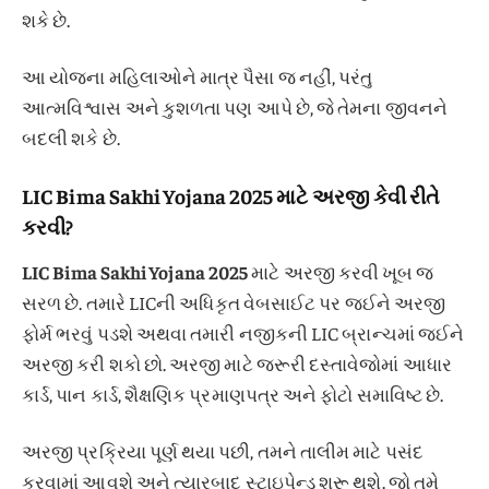
શકે છે.
આ યોજના મહિલાઓને માત્ર પૈસા જ નહીં, પરંતુ
આત્મવિશ્વાસ અને કુશળતા પણ આપે છે, જે તેમના જીવનને
બદલી શકે છે.
LIC Bima Sakhi Yojana 2025 માટે અરજી કેવી રીતે
કરવી?
LIC Bima Sakhi Yojana 2025
માટે અરજી કરવી ખૂબ જ
સરળ છે. તમારે LICની અધિકૃત વેબસાઈટ પર જઈને અરજી
ફોર્મ ભરવું પડશે અથવા તમારી નજીકની LIC બ્રાન્ચમાં જઈને
અરજી કરી શકો છો. અરજી માટે જરૂરી દસ્તાવેજોમાં આધાર
કાર્ડ, પાન કાર્ડ, શૈક્ષણિક પ્રમાણપત્ર અને ફોટો સમાવિષ્ટ છે.
અરજી પ્રક્રિયા પૂર્ણ થયા પછી, તમને તાલીમ માટે પસંદ
કરવામાં આવશે અને ત્યારબાદ સ્ટાઇપેન્ડ શરૂ થશે. જો તમે