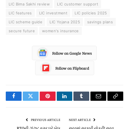
LIC Bima Sakhi review
LIC customer support
LIC features
LIC investment
LIC policies 2025
LIC scheme guide
LIC Yojana 2025
savings plans
secure future
women's insurance
Follow on Google News
Follow on Flipboard
Facebook
Twitter
Pinterest
LinkedIn
Tumblr
Email
Copy
Link
PREVIOUS ARTICLE
NEXT ARTICLE
RTOની ઝંઝટ વગર ઘરે બેઠા
સુરતમાં સરકારી નોકરી! સુરત