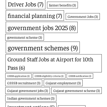
Driver Jobs
(7)
farmer benefits
(3)
financial planning
(7)
Government Jobs
(3)
government jobs 2025
(8)
government scheme
(3)
government schemes
(9)
Ground Staff Jobs at Airport for 10th
Pass
(6)
GSSSB application
(2)
GSSSB eligibility criteria
(2)
GSSSB notification
(2)
GSSSB recruitment
(3)
Gujarat employment
(3)
Gujarat government jobs
(3)
Gujarat government scheme
(3)
Indian government schemes
(3)
investment options
(5)