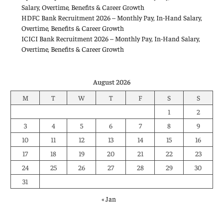
Salary, Overtime, Benefits & Career Growth
HDFC Bank Recruitment 2026 – Monthly Pay, In-Hand Salary,
Overtime, Benefits & Career Growth
ICICI Bank Recruitment 2026 – Monthly Pay, In-Hand Salary,
Overtime, Benefits & Career Growth
August 2026
M
T
W
T
F
S
S
1
2
3
4
5
6
7
8
9
10
11
12
13
14
15
16
17
18
19
20
21
22
23
24
25
26
27
28
29
30
31
« Jan