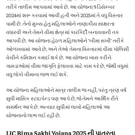
તરીકે તાલીમ આપવામાં આવે છે. આ યોજના 9 ડિસેમ્બર
2024માં શરૂ કરવામાં આવી હતી અને 2025માં તે વધુ વિસ્તાર
પામી છે. તેનો મુખ્ય હેતુ મહિલાઓને નાણાકીય સાક્ષરતા
વધારવી અને તેમને વીમા ક્ષેત્રમાં કારકિર્દી બનાવવાની તક
આપવી છે. આ યોજના હેઠળ મહિલાઓને ‘બીમા સખી’ તરીકે
ઓળખવામાં આવે છે, અને તેઓ તેમના વિસ્તારમાં વીમા પોલિસી
વેચીને કમિશન કમાઈ શકે છે. આ યોજના ખાસ કરીને
ગામડાઓમાં વીમા જાગૃતિ ફેલાવવા માટે કામ કરે છે, જેથી વધુમાં
વધુ લોકો વીમાના લાભ લઈ શકે.
આ યોજના મહિલાઓને માત્ર તાલીમ જ નહીં, પરંતુ ત્રણ વર્ષ
સુધી માસિક સ્ટાઇપેન્ડ પણ આપે છે, જે તેમને આર્થિક રીતે
સમર્થન આપે છે. અત્યાર સુધીમાં લાખો મહિલાઓ આ
યોજનાનો લાભ લઈ રહી છે.
LIC Bima Sakhi Yojana 2025 ની પાત્રતા