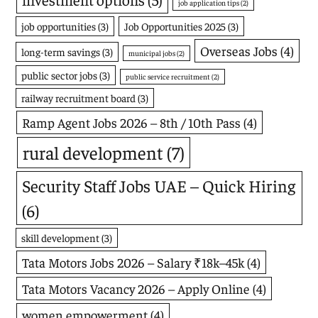
job application tips
(2)
job opportunities
(3)
Job Opportunities 2025
(3)
Overseas Jobs
(4)
long-term savings
(3)
municipal jobs
(2)
public sector jobs
(3)
public service recruitment
(2)
railway recruitment board
(3)
Ramp Agent Jobs 2026 – 8th / 10th Pass
(4)
rural development
(7)
Security Staff Jobs UAE – Quick Hiring
(6)
skill development
(3)
Tata Motors Jobs 2026 – Salary ₹18k–45k
(4)
Tata Motors Vacancy 2026 – Apply Online
(4)
women empowerment
(4)