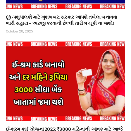
દૂધ-પશુપાલકો માટે ખુશખબર: સરકાર આપશે તબેલા બનાવવા
ભારી સહાય – અરજી કરવાની છેલ્લી તારીખ ચૂકી ના જશો!
October 20, 2025
ઈ-શ્રમ કાર્ડ યોજના 2025: ₹3000 મહિનાની આવક માટે આજે