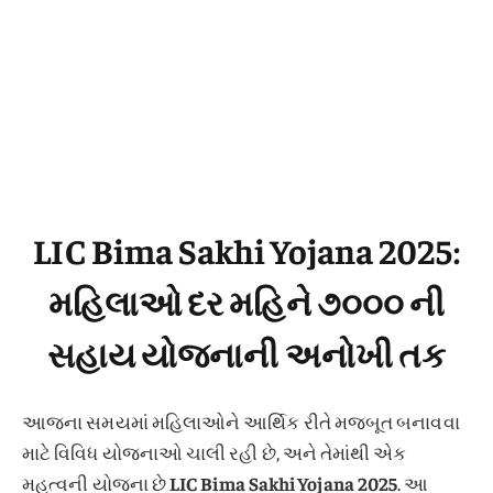
LIC Bima Sakhi Yojana 2025:
મહિલાઓ દર મહિને ૭૦૦૦ ની
સહાય યોજનાની અનોખી તક
આજના સમયમાં મહિલાઓને આર્થિક રીતે મજબૂત બનાવવા
માટે વિવિધ યોજનાઓ ચાલી રહી છે, અને તેમાંથી એક
મહત્વની યોજના છે
LIC Bima Sakhi Yojana 2025
. આ