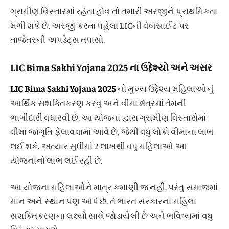
ગ્રામીણ વિસ્તારમાં રહેતા હોવ તો તમારી અરજીને પ્રાથમિકતા
મળી શકે છે. અરજી કરતા પહેલા LICની વેબસાઈટ પર
તાજેતરની અપડેટ્સ તપાસો.
LIC Bima Sakhi Yojana 2025 ના ઉદ્દેશ્યો અને અસર
LIC Bima Sakhi Yojana 2025
નો મુખ્ય ઉદ્દેશ્ય મહિલાઓનું
આર્થિક સશક્તિકરણ કરવું અને વીમા ક્ષેત્રમાં તેમની
ભાગીદારી વધારવી છે. આ યોજના દ્વારા ગ્રામીણ વિસ્તારોમાં
વીમા જાગૃતિ ફેલાવવામાં આવે છે, જેથી વધુ લોકો વીમાના લાભ
લઈ શકે. અત્યાર સુધીમાં 2 લાખથી વધુ મહિલાઓ આ
યોજનાનો લાભ લઈ રહી છે.
આ યોજના મહિલાઓને માત્ર કમાણી જ નહીં, પરંતુ સમાજમાં
માન અને સ્થાન પણ આપે છે. તે ભારત સરકારના મહિલા
સશક્તિકરણના લક્ષ્યો સાથે જોડાયેલી છે અને ભવિષ્યમાં વધુ