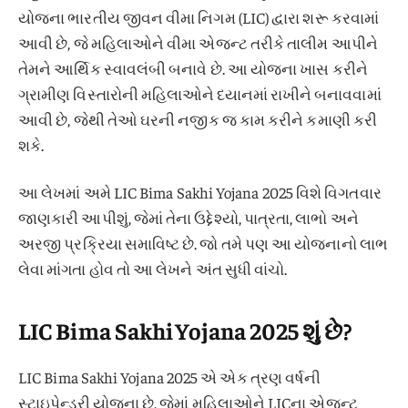
યોજના ભારતીય જીવન વીમા નિગમ (LIC) દ્વારા શરૂ કરવામાં
આવી છે, જે મહિલાઓને વીમા એજન્ટ તરીકે તાલીમ આપીને
તેમને આર્થિક સ્વાવલંબી બનાવે છે. આ યોજના ખાસ કરીને
ગ્રામીણ વિસ્તારોની મહિલાઓને ધ્યાનમાં રાખીને બનાવવામાં
આવી છે, જેથી તેઓ ઘરની નજીક જ કામ કરીને કમાણી કરી
શકે.
આ લેખમાં અમે LIC Bima Sakhi Yojana 2025 વિશે વિગતવાર
જાણકારી આપીશું, જેમાં તેના ઉદ્દેશ્યો, પાત્રતા, લાભો અને
અરજી પ્રક્રિયા સમાવિષ્ટ છે. જો તમે પણ આ યોજનાનો લાભ
લેવા માંગતા હોવ તો આ લેખને અંત સુધી વાંચો.
LIC Bima Sakhi Yojana 2025 શું છે?
LIC Bima Sakhi Yojana 2025 એ એક ત્રણ વર્ષની
સ્ટાઇપેન્ડરી યોજના છે, જેમાં મહિલાઓને LICના એજન્ટ