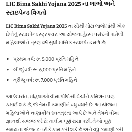
LIC Bima Sakhi Yojana 2025 ના લાભો અને
સ્ટાઇપેન્ડ વિગતો
LIC Bima Sakhi Yojana 2025
ના સૌથી મોટા લાભોમાંથી એક
છે તેનું સ્ટાઇપેન્ડ સ્ટ્રક્ચર. આ યોજના હેઠળ પસંદગી પામેલી
મહિલાઓને ત્રણ વર્ષ સુધી માસિક સ્ટાઇપેન્ડ મળે છે:
પ્રથમ વર્ષ: રૂ. 5,000 પ્રતિ મહિને
બીજું વર્ષ: રૂ. 6,000 પ્રતિ મહિને
ત્રીજું વર્ષ: રૂ. 7,000 પ્રતિ મહિને
આ ઉપરાંત, મહિલાઓ વીમા પોલિસી વેચીને કમિશન પણ
કમાઈ શકે છે, જે તેમની કમાણીને વધુ વધારે છે. આ યોજના
મહિલાઓને નાણાકીય સ્વતંત્રતા આપે છે અને તેમને વીમા
જ્ઞાનથી સજ્જ કરે છે. તાલીમ પૂર્ણ થયા પછી, તેઓ પૂર્ણ
સમયના એજન્ટ તરીકે કામ કરી શકે છે અને વધુ કમાણી કરી