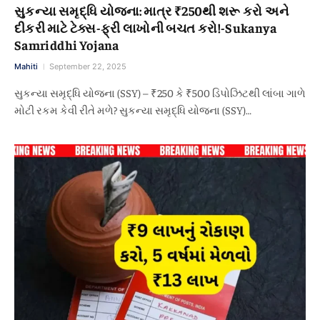
સુકન્યા સમૃદ્ધિ યોજના: માત્ર ₹250થી શરૂ કરો અને
દીકરી માટે ટેક્સ-ફ્રી લાખોની બચત કરો!-Sukanya
Samriddhi Yojana
Mahiti
September 22, 2025
સુકન્યા સમૃદ્ધિ યોજના (SSY) – ₹250 કે ₹500 ડિપોઝિટથી લાંબા ગાળે
મોટી રકમ કેવી રીતે મળે? સુકન્યા સમૃદ્ધિ યોજના (SSY)…