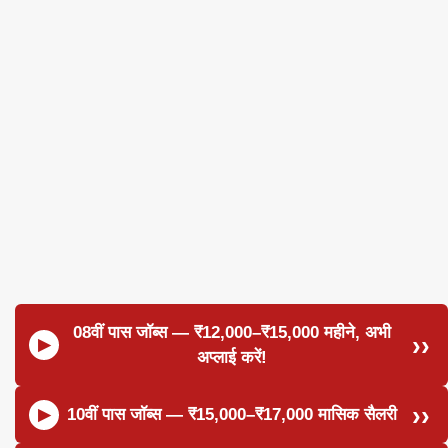
08वीं पास जॉब्स — ₹12,000–₹15,000 महीने, अभी
अप्लाई करें!
10वीं पास जॉब्स — ₹15,000–₹17,000 मासिक सैलरी