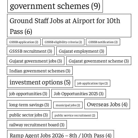
government schemes
(9)
Ground Staff Jobs at Airport for 10th
Pass
(6)
GSSSB application
(2)
GSSSB eligibility criteria
(2)
GSSSB notification
(2)
GSSSB recruitment
(3)
Gujarat employment
(3)
Gujarat government jobs
(3)
Gujarat government scheme
(3)
Indian government schemes
(3)
investment options
(5)
job application tips
(2)
job opportunities
(3)
Job Opportunities 2025
(3)
Overseas Jobs
(4)
long-term savings
(3)
municipal jobs
(2)
public sector jobs
(3)
public service recruitment
(2)
railway recruitment board
(3)
Ramp Agent Jobs 2026 – 8th / 10th Pass
(4)