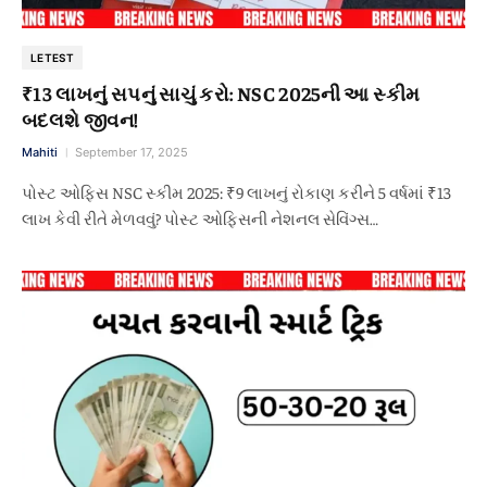
LETEST
₹13 લાખનું સપનું સાચું કરો: NSC 2025ની આ સ્કીમ
બદલશે જીવન!
Mahiti
September 17, 2025
પોસ્ટ ઓફિસ NSC સ્કીમ 2025: ₹9 લાખનું રોકાણ કરીને 5 વર્ષમાં ₹13
લાખ કેવી રીતે મેળવવું? પોસ્ટ ઓફિસની નેશનલ સેવિંગ્સ…