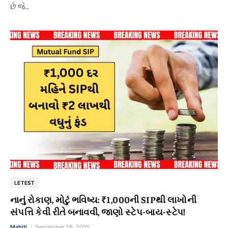
છે જે…
LETEST
નાનું રોકાણ, મોટું ભવિષ્ય: ₹1,000ની SIPથી લાખોની
સંપત્તિ કેવી રીતે બનાવવી, જાણો સ્ટેપ-બાય-સ્ટેપ!
Mahiti
September 29, 2025