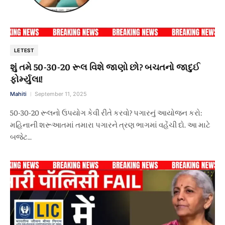
LETEST
શું તમે 50-30-20 રૂલ વિશે જાણો છો? બચતનો જાદુઈ
ફોર્મ્યુલા!
Mahiti
September 11, 2025
50-30-20 રૂલનો ઉપયોગ કેવી રીતે કરવો? પગારનું આયોજન કરો:
મહિનાની શરૂઆતમાં તમારા પગારને ત્રણ ભાગમાં વહેંચી દો. આ માટે
બજેટ…