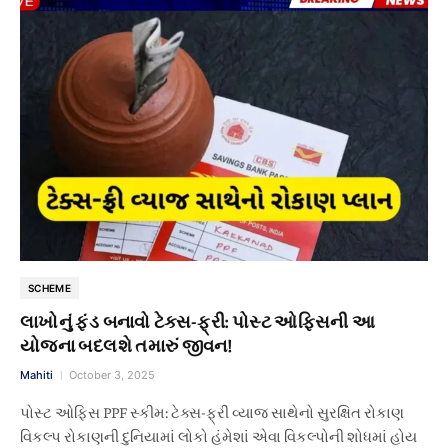
SCHEME
લાખોનું ફંડ બનાવો ટેક્સ-ફ્રી: પોસ્ટ ઓફિસની આ
યોજના બદલશે તમારું જીવન!
Mahiti
October 3, 2025
પોસ્ટ ઓફિસ PPF સ્કીમ: ટેક્સ-ફ્રી વ્યાજ સાથેનો સુરક્ષિત રોકાણ
વિકલ્પ રોકાણની દુનિયામાં લોકો હંમેશાં એવા વિકલ્પોની શોધમાં હોય