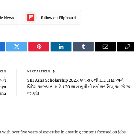
gle News
Follow on Flipboard
cebook
Twitter
Pinterest
LinkedIn
Tumblr
Email
Co
Li
ICLE
NEXT ARTICLE
અને
SBI Asha Scholarship 2025: ક્લાસ 6થી IIT, IIM અને
anya
વિદેશ અભ્યાસ માટે ₹20 લાખ સુધીની સ્કોલરશિપ, આજે જ
ana
જાણો!
with over five years of expertise in creating content focused on jobs,