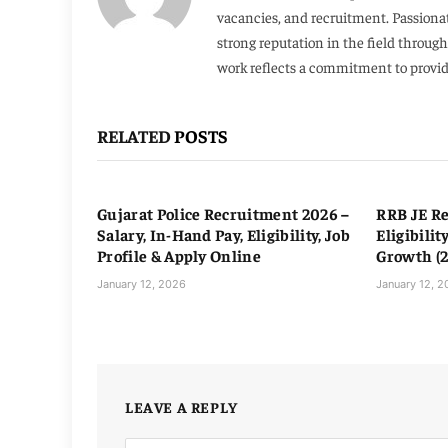
vacancies, and recruitment. Passionat
strong reputation in the field throug
work reflects a commitment to providi
RELATED
POSTS
Gujarat Police Recruitment 2026 –
RRB JE Re
Salary, In-Hand Pay, Eligibility, Job
Eligibilit
Profile & Apply Online
Growth (
January 12, 2026
January 12, 
LEAVE A REPLY