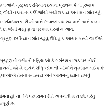
હિલાઓને ગ્રહણ દરમિયાન ધ્યાન, પ્રાર્થના કે મંત્રજાપ
 જેથી નકારાત્મક ઊર્જાથી બચી શકાય અને મન શાંત રહે.
ણ દરમિયાન બારીઓ અને દરવાજા બંધ રાખવાની અને પડદા
છે, જેથી ગ્રહણનો પ્રકાશ ઘરમાં ન આવે.
્રહણ દરમિયાન શાંત રહેવું, ઊંઘવું કે આરામ કરવો જોઈએ,
 સૂર્યગ્રહણનો ગર્ભવતી મહિલાઓ કે ગર્ભસ્થ બાળક પર કોઈ
 નથી. જો કે, સૂર્યને સીધું જોવાથી આંખોને નુકસાન થઈ શકે
 મહિલાઓએ તેમના સ્વાસ્થ્ય અને આરામનું ધ્યાન રાખવું
તા હો, તો તેને પરંપરાગત રીતે અપનાવી શકો છો, પરંતુ
ૂર્ણ છે.