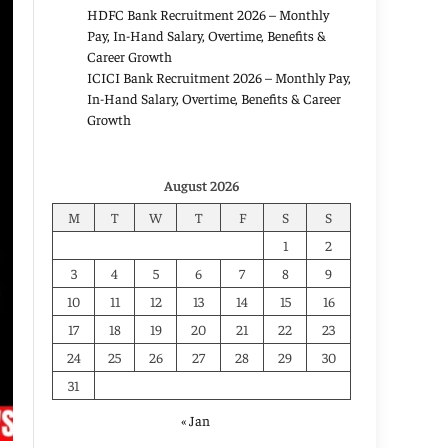
HDFC Bank Recruitment 2026 – Monthly
Pay, In-Hand Salary, Overtime, Benefits &
Career Growth
ICICI Bank Recruitment 2026 – Monthly Pay,
In-Hand Salary, Overtime, Benefits & Career
Growth
August 2026
M
T
W
T
F
S
S
1
2
3
4
5
6
7
8
9
10
11
12
13
14
15
16
17
18
19
20
21
22
23
24
25
26
27
28
29
30
31
« Jan