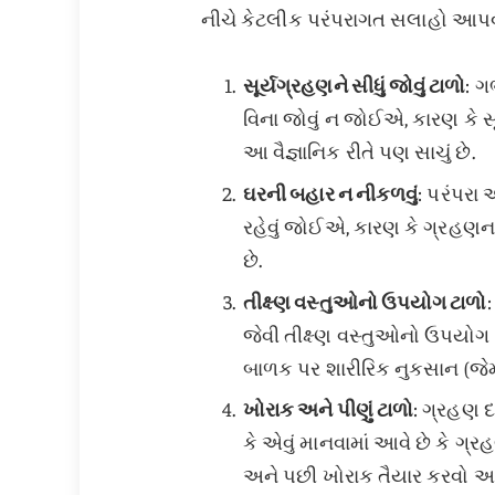
નીચે કેટલીક પરંપરાગત સલાહો આપવામ
સૂર્યગ્રહણને સીધું જોવું ટાળો
: ગ
વિના જોવું ન જોઈએ, કારણ કે સ
આ વૈજ્ઞાનિક રીતે પણ સાચું છે.
ઘરની બહાર ન નીકળવું
: પરંપર
રહેવું જોઈએ, કારણ કે ગ્રહણના
છે.
તીક્ષ્ણ વસ્તુઓનો ઉપયોગ ટાળો
જેવી તીક્ષ્ણ વસ્તુઓનો ઉપયોગ
બાળક પર શારીરિક નુકસાન (જેમ 
ખોરાક અને પીણું ટાળો
: ગ્રહણ દ
કે એવું માનવામાં આવે છે કે ગ્
અને પછી ખોરાક તૈયાર કરવો અને