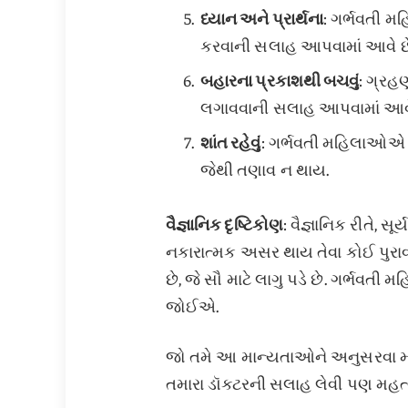
ધ્યાન અને પ્રાર્થના
: ગર્ભવતી મ
કરવાની સલાહ આપવામાં આવે છે,
બહારના પ્રકાશથી બચવું
: ગ્રહ
લગાવવાની સલાહ આપવામાં આવે 
શાંત રહેવું
: ગર્ભવતી મહિલાઓએ ગ
જેથી તણાવ ન થાય.
વૈજ્ઞાનિક દૃષ્ટિકોણ
: વૈજ્ઞાનિક રીતે,
નકારાત્મક અસર થાય તેવા કોઈ પુરાવા
છે, જે સૌ માટે લાગુ પડે છે. ગર્ભવતી
જોઈએ.
જો તમે આ માન્યતાઓને અનુસરવા માંગ
તમારા ડૉક્ટરની સલાહ લેવી પણ મહત્વપ