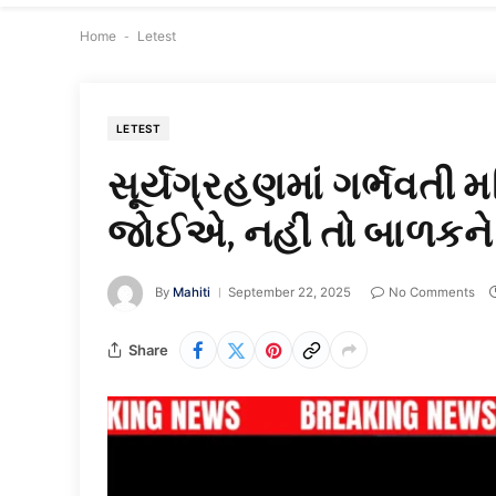
Home
-
Letest
LETEST
સૂર્યગ્રહણમાં ગર્ભવત
જોઈએ, નહીં તો બાળકને
By
Mahiti
September 22, 2025
No Comments
Share