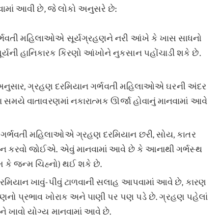
ાં આવી છે, જે લોકો અનુસરે છે:
ર્ભવતી મહિલાઓએ સૂર્યગ્રહણને નરી આંખે કે ખાસ સાધનો
ૂર્યની હાનિકારક કિરણો આંખોને નુકસાન પહોંચાડી શકે છે.
ા અનુસાર, ગ્રહણ દરમિયાન ગર્ભવતી મહિલાઓએ ઘરની અંદર
 સમયે વાતાવરણમાં નકારાત્મક ઊર્જા હોવાનું માનવામાં આવે
: ગર્ભવતી મહિલાઓએ ગ્રહણ દરમિયાન છરી, સોય, કાતર
 ન કરવો જોઈએ. એવું માનવામાં આવે છે કે આનાથી ગર્ભસ્થ
કે જન્મ ચિહ્નો) થઈ શકે છે.
રમિયાન ખાવું-પીવું ટાળવાની સલાહ આપવામાં આવે છે, કારણ
રહણનો પ્રભાવ ખોરાક અને પાણી પર પણ પડે છે. ગ્રહણ પહેલાં
 ખાવો યોગ્ય માનવામાં આવે છે.