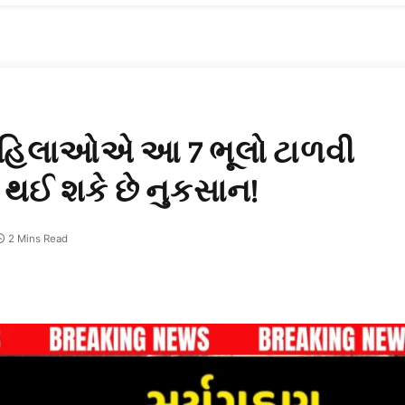
ી મહિલાઓએ આ 7 ભૂલો ટાળવી
 થઈ શકે છે નુકસાન!
2 Mins Read