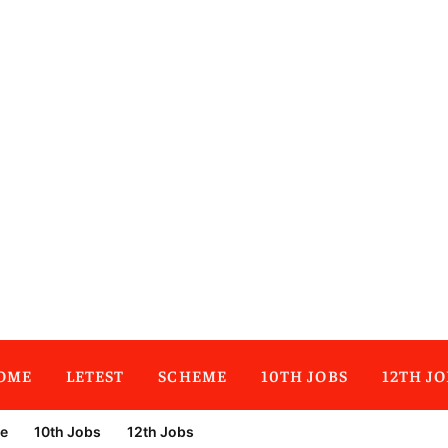
OME
LETEST
SCHEME
10TH JOBS
12TH JO
e
10th Jobs
12th Jobs