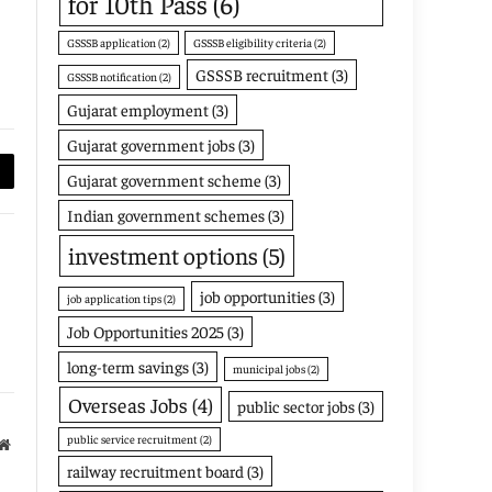
for 10th Pass
(6)
GSSSB application
(2)
GSSSB eligibility criteria
(2)
GSSSB recruitment
(3)
GSSSB notification
(2)
Gujarat employment
(3)
Gujarat government jobs
(3)
Gujarat government scheme
(3)
py
Indian government schemes
(3)
nk
investment options
(5)
job opportunities
(3)
job application tips
(2)
Job Opportunities 2025
(3)
long-term savings
(3)
municipal jobs
(2)
Overseas Jobs
(4)
public sector jobs
(3)
public service recruitment
(2)
Website
railway recruitment board
(3)