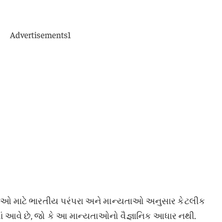
Advertisements1
લાઓ માટે ભારતીય પરંપરા અને માન્યતાઓ અનુસાર કેટલીક
આવે છે, જો કે આ માન્યતાઓનો વૈજ્ઞાનિક આધાર નથી.