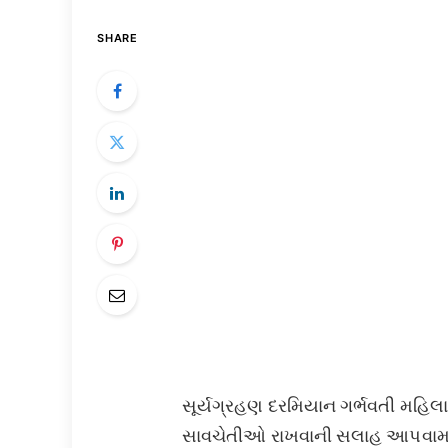
SHARE
સૂર્યગ્રહણ દરમિયાન ગર્ભવતી મહિ
સાવચેતીઓ રાખવાની સલાહ આપવામાં 