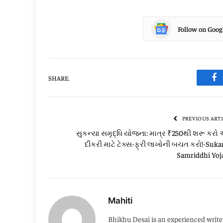
Follow on Goo
SHARE.
Fa
PREVIOUS ART
સુકન્યા સમૃદ્ધિ યોજના: માત્ર ₹250થી શરૂ કરો 
દીકરી માટે ટેક્સ-ફ્રી લાખોની બચત કરો!-Suk
Samriddhi Yoj
Mahiti
Bhikhu Desai is an experienced writer 