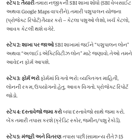
સ્ટેપ 1: તૈયારી
તમારા નજીકની SBI શાખા શોધો (SBI વેબસાઈટ
અથવા Google Maps વાપરીને). તમારી પશુપાલન યોજના
(પ્રોજેક્ટ રિપોર્ટ) તૈયાર કરો – કેટલા પશુઓ લેશો, ખર્ચ કેટલો,
આવક કેટલી થશે વગેરે.
સ્ટેપ 2: શાખા પર જાઓ
SBI શાખામાં જઈને “પશુપાલન લોન”
અથવા “અલાઈડ એક્ટિવિટીઝ લોન” માટે જણાવો. તેઓ તમને
આવેદન ફોર્મ આપશે.
સ્ટેપ 3: ફોર્મ ભરો
ફોર્મમાં વિગતો ભરો: વ્યક્તિગત માહિતી,
લોનની રકમ, ઉપયોગનો હેતુ, આવક વિગતો. પ્રોજેક્ટ રિપોર્ટ
જોડો.
સ્ટેપ 4: દસ્તાવેજો જમા કરો
બધા દસ્તાવેજો સાથે જમા કરો.
બેંક તમારી તપાસ કરશે (ક્રેડિટ સ્કોર, જમીન/પશુ રેકોર્ડ).
સ્ટેપ 5: મંજૂરી અને વિતરણ
તપાસ પછી (સામાન્ય રીતે 7-15