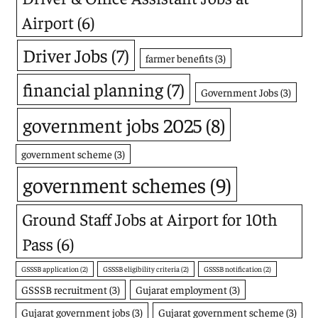
Airport
(6)
Driver Jobs
(7)
farmer benefits
(3)
financial planning
(7)
Government Jobs
(3)
government jobs 2025
(8)
government scheme
(3)
government schemes
(9)
Ground Staff Jobs at Airport for 10th
Pass
(6)
GSSSB application
(2)
GSSSB eligibility criteria
(2)
GSSSB notification
(2)
GSSSB recruitment
(3)
Gujarat employment
(3)
Gujarat government jobs
(3)
Gujarat government scheme
(3)