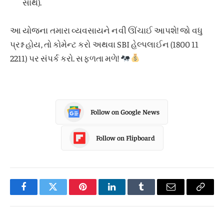
સાથે).
આ યોજના તમારા વ્યવસાયને નવી ઊંચાઈ આપશે! જો વધુ
પ્રશ્ન હોય, તો કોમેન્ટ કરો અથવા SBI હેલ્પલાઈન (1800 11
2211) પર સંપર્ક કરો. સફળતા મળે!
Follow on Google News
Follow on Flipboard
Facebook
Twitter
Pinterest
LinkedIn
Tumblr
Email
Copy
Link