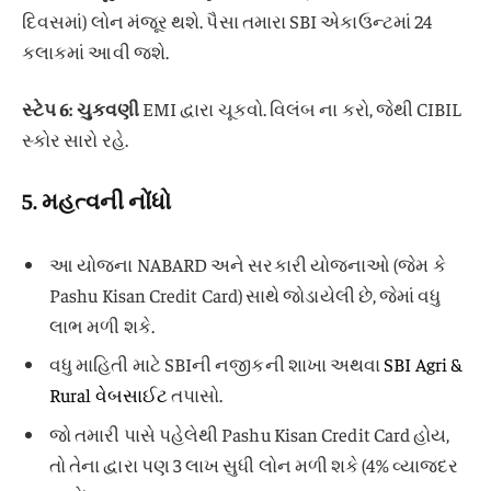
દિવસમાં) લોન મંજૂર થશે. પૈસા તમારા SBI એકાઉન્ટમાં 24
કલાકમાં આવી જશે.
સ્ટેપ 6: ચુકવણી
EMI દ્વારા ચૂકવો. વિલંબ ના કરો, જેથી CIBIL
સ્કોર સારો રહે.
5.
મહત્વની નોંધો
આ યોજના NABARD અને સરકારી યોજનાઓ (જેમ કે
Pashu Kisan Credit Card) સાથે જોડાયેલી છે, જેમાં વધુ
લાભ મળી શકે.
વધુ માહિતી માટે SBIની નજીકની શાખા અથવા
SBI Agri &
Rural વેબસાઈટ
તપાસો.
જો તમારી પાસે પહેલેથી Pashu Kisan Credit Card હોય,
તો તેના દ્વારા પણ 3 લાખ સુધી લોન મળી શકે (4% વ્યાજદર