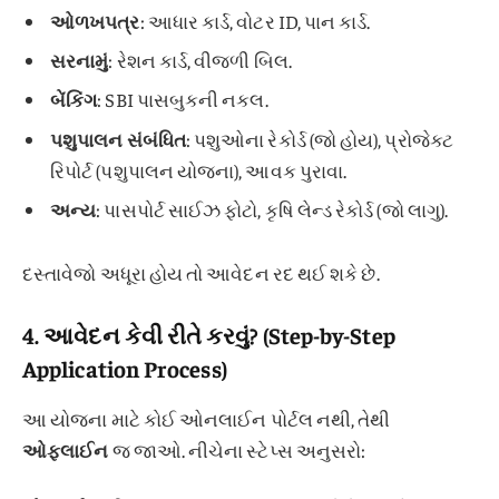
ઓળખપત્ર
: આધાર કાર્ડ, વોટર ID, પાન કાર્ડ.
સરનામું
: રેશન કાર્ડ, વીજળી બિલ.
બેંકિંગ
: SBI પાસબુકની નકલ.
પશુપાલન સંબંધિત
: પશુઓના રેકોર્ડ (જો હોય), પ્રોજેક્ટ
રિપોર્ટ (પશુપાલન યોજના), આવક પુરાવા.
અન્ય
: પાસપોર્ટ સાઈઝ ફોટો, કૃષિ લેન્ડ રેકોર્ડ (જો લાગુ).
દસ્તાવેજો અધૂરા હોય તો આવેદન રદ થઈ શકે છે.
4.
આવેદન કેવી રીતે કરવું? (Step-by-Step
Application Process)
આ યોજના માટે કોઈ ઓનલાઈન પોર્ટલ નથી, તેથી
ઓફલાઈન
જ જાઓ. નીચેના સ્ટેપ્સ અનુસરો: