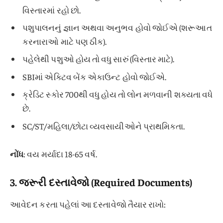
વિસ્તારમાં રહો છો.
પશુપાલનનું જ્ઞાન અથવા અનુભવ હોવો જોઈએ (શરૂઆત
કરનારાઓ માટે પણ ઠીક).
પહેલેથી પશુઓ હોય તો વધુ સારું (વિસ્તાર માટે).
SBIમાં એક્ટિવ બેંક એકાઉન્ટ હોવો જોઈએ.
ક્રેડિટ સ્કોર 700થી વધુ હોય તો લોન મળવાની શક્યતા વધે
છે.
SC/ST/મહિલા/છોટા વ્યવસાયીઓને પ્રાથમિકતા.
નોંધ
: વય મર્યાદા 18-65 વર્ષ.
3.
જરૂરી દસ્તાવેજો (Required Documents)
આવેદન કરતા પહેલાં આ દસ્તાવેજો તૈયાર રાખો: