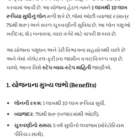
કરવામાં આવી છે. આ યોજના હેઠળ તમને
1 લાખથી 10 લાખ
રૂપિયા સુધીનું લોન
મળી શકે છે, જેમાં ઓછી વ્યાજદર (માત્ર
7%થી શરૂ) અને સરળ ચૂકવણીની સુવિધા છે. આ લોન પશુઓ
ખરીદવા, શેડ બનાવવા, ચારા વગેરે માટે વાપરી શકાય છે.
આ યોજના પશુધન અને ડેરી વિભાગના સહયોગથી ચાલે છે
અને તેમાં કોલેટરલ-ફ્રી (ના જામીન વગર) વિકલ્પ પણ છે.
ચાલો, આના વિશે
સ્ટેપ-બાય-સ્ટેપ માહિતી
જાણીએ.
1.
યોજનાના મુખ્ય લાભો (Benefits)
લોનની રકમ
: 1 લાખથી 10 લાખ રૂપિયા સુધી.
વ્યાજદર
: 7%થી શરૂ (બજારમાંથી ઓછી).
ચુકવણીનો સમય
: 5 વર્ષ સુધીનો લવાજમ (મોરેટોરિયમ
પીરિયડ સાથે).