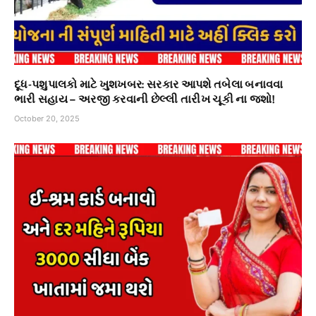
દૂધ-પશુપાલકો માટે ખુશખબર: સરકાર આપશે તબેલા બનાવવા
ભારી સહાય – અરજી કરવાની છેલ્લી તારીખ ચૂકી ના જશો!
October 20, 2025