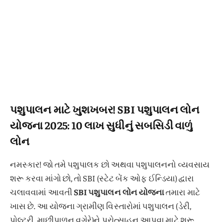
પશુપાલન માટે ખુશખબર! SBI પશુપાલન લોન
યોજના 2025: 10 લાખ સુધીનું સબસિડી વાળું
લોન
નમસ્કાર! જો તમે પશુપાલક છો અથવા પશુપાલનનો વ્યવસાય
શરૂ કરવા માંગો છો, તો SBI (સ્ટેટ બેંક ઓફ ઈન્ડિયા) દ્વારા
ચલાવવામાં આવતી
SBI પશુપાલન લોન યોજના
તમારા માટે
ખાસ છે. આ યોજના ગ્રામીણ વિસ્તારોમાં પશુપાલન (ડેરી,
પોલ્ટ્રી, માછીપાળન વગેરે)ને પ્રોત્સાહન આપવા માટે શરૂ