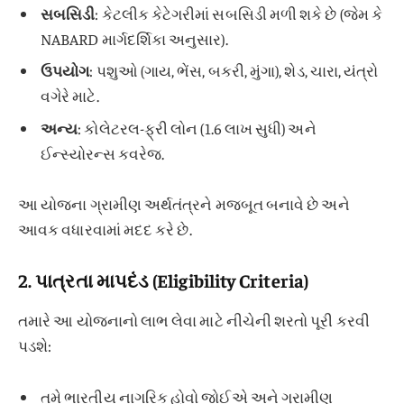
સબસિડી
: કેટલીક કેટેગરીમાં સબસિડી મળી શકે છે (જેમ કે
NABARD માર્ગદર્શિકા અનુસાર).
ઉપયોગ
: પશુઓ (ગાય, ભેંસ, બકરી, મુંગા), શેડ, ચારા, યંત્રો
વગેરે માટે.
અન્ય
: કોલેટરલ-ફ્રી લોન (1.6 લાખ સુધી) અને
ઈન્સ્યોરન્સ કવરેજ.
આ યોજના ગ્રામીણ અર્થતંત્રને મજબૂત બનાવે છે અને
આવક વધારવામાં મદદ કરે છે.
2.
પાત્રતા માપદંડ (Eligibility Criteria)
તમારે આ યોજનાનો લાભ લેવા માટે નીચેની શરતો પૂરી કરવી
પડશે:
તમે ભારતીય નાગરિક હોવો જોઈએ અને ગ્રામીણ