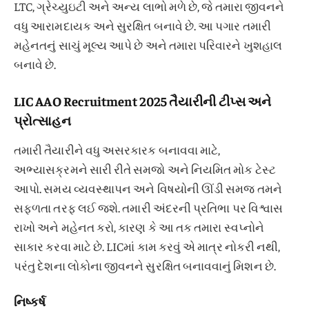
LTC, ગ્રેચ્યુઇટી અને અન્ય લાભો મળે છે, જે તમારા જીવનને
વધુ આરામદાયક અને સુરક્ષિત બનાવે છે. આ પગાર તમારી
મહેનતનું સાચું મૂલ્ય આપે છે અને તમારા પરિવારને ખુશહાલ
બનાવે છે.
LIC AAO Recruitment 2025 તૈયારીની ટીપ્સ અને
પ્રોત્સાહન
તમારી તૈયારીને વધુ અસરકારક બનાવવા માટે,
અભ્યાસક્રમને સારી રીતે સમજો અને નિયમિત મોક ટેસ્ટ
આપો. સમય વ્યવસ્થાપન અને વિષયોની ઊંડી સમજ તમને
સફળતા તરફ લઈ જશે. તમારી અંદરની પ્રતિભા પર વિશ્વાસ
રાખો અને મહેનત કરો, કારણ કે આ તક તમારા સ્વપ્નોને
સાકાર કરવા માટે છે. LICમાં કામ કરવું એ માત્ર નોકરી નથી,
પરંતુ દેશના લોકોના જીવનને સુરક્ષિત બનાવવાનું મિશન છે.
નિષ્કર્ષ