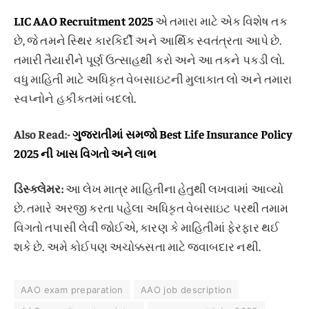
LIC AAO Recruitment 2025
એ તમારા માટે એક વિશેષ તક
છે, જે તમને સ્થિર કારકિર્દી અને આર્થિક સ્વતંત્રતા આપે છે.
તમારી તૈયારીને પૂર્ણ ઉત્સાહથી કરો અને આ તકને પકડી લો.
વધુ માહિતી માટે અધિકૃત વેબસાઇટની મુલાકાત લો અને તમારા
સ્વપ્નોને હકીકતમાં બદલો.
Also Read:-
ગુજરાતીમાં સમજો Best Life Insurance Policy
2025 ની ખાસ વિગતો અને લાભ
ડિસ્ક્લેમર:
આ લેખ માત્ર માહિતીના હેતુથી લખવામાં આવ્યો
છે. તમારે અરજી કરતા પહેલા અધિકૃત વેબસાઇટ પરથી તમામ
વિગતો તપાસી લેવી જોઈએ, કારણ કે માહિતીમાં ફેરફાર થઈ
શકે છે. અમે કોઈપણ અચોક્કસતા માટે જવાબદાર નથી.
AAO exam preparation
AAO job description