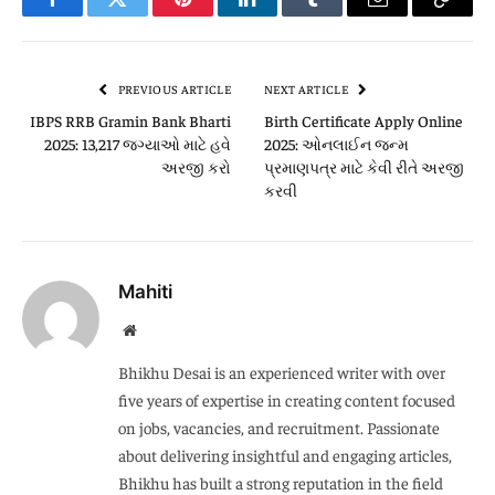
Facebook
Twitter
Pinterest
LinkedIn
Tumblr
Email
Copy
Link
PREVIOUS ARTICLE
NEXT ARTICLE
IBPS RRB Gramin Bank Bharti
Birth Certificate Apply Online
2025: 13,217 જગ્યાઓ માટે હવે
2025: ઓનલાઈન જન્મ
અરજી કરો
પ્રમાણપત્ર માટે કેવી રીતે અરજી
કરવી
Mahiti
Website
Bhikhu Desai is an experienced writer with over
five years of expertise in creating content focused
on jobs, vacancies, and recruitment. Passionate
about delivering insightful and engaging articles,
Bhikhu has built a strong reputation in the field