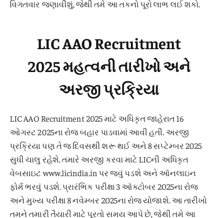
વિગતવાર જણાવીશું, જેથી તમે આ તકનો પૂરો લાભ લઈ શકો.
LIC AAO Recruitment
2025 મહત્વની તારીખો અને
અરજી પ્રક્રિયા
LIC AAO Recruitment 2025 માટે અધિકૃત જાહેરાત 16
ઓગસ્ટ 2025ના રોજ બહાર પાડવામાં આવી હતી. અરજી
પ્રક્રિયા પણ તે જ દિવસથી શરૂ થઈ અને 8 સપ્ટેમ્બર 2025
સુધી ચાલુ રહેશે. તમારે અરજી કરવા માટે LICની અધિકૃત
વેબસાઇટ www.licindia.in પર જવું પડશે અને ઑનલાઇન
ફોર્મ ભરવું પડશે. પ્રારંભિક પરીક્ષા 3 ઑક્ટોબર 2025ના રોજ
અને મુખ્ય પરીક્ષા 8 નવેમ્બર 2025ના રોજ યોજાશે. આ તારીખો
તમને તમારી તૈયારી માટે પૂરતો સમય આપે છે, જેથી તમે આ