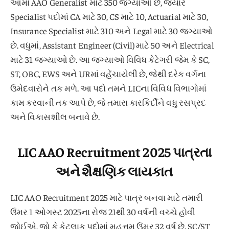
આમાં AAO Generalist માટે 350 જગ્યાઓ છે, જ્યારે
Specialist પદોમાં CA માટે 30, CS માટે 10, Actuarial માટે 30,
Insurance Specialist માટે 310 અને Legal માટે 30 જગ્યાઓ
છે. વધુમાં, Assistant Engineer (Civil) માટે 50 અને Electrical
માટે 31 જગ્યાઓ છે. આ જગ્યાઓ વિવિધ કેટેગરી જેમ કે SC,
ST, OBC, EWS અને URમાં વહેંચાયેલી છે, જેથી દરેક વર્ગના
ઉમેદવારોને તક મળે. આ પદો તમને LICના વિવિધ વિભાગોમાં
કામ કરવાની તક આપે છે, જે તમારા કારકિર્દીને વધુ રસપ્રદ
અને વિકાસશીલ બનાવે છે.
LIC AAO Recruitment 2025 પાત્રતા
અને શૈક્ષણિક લાયકાત
LIC AAO Recruitment 2025 માટે પાત્ર બનવા માટે તમારી
ઉંમર 1 ઓગસ્ટ 2025ના રોજ 21થી 30 વર્ષની વચ્ચે હોવી
જોઈએ, જો કે કેટલાક પદોમાં મહત્તમ ઉંમર 32 વર્ષ છે. SC/ST