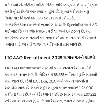
પરીક્ષામાં રીઝનિંગ, ક્વોન્ટિટેટિવ એપ્ટિટ્યૂડ અને અંગ્રેજીના
પ્રશ્નો હોય છે, જે ઑનલાઇન હોય છે. મુખ્ય પરીક્ષામાં વધુ
વિગતવાર વિષયો જેમ કે જનરલ અવેરનેસ, ડેટા
ઇન્ટરપ્રિટેશન વગેરેનો સમાવેશ થાય છે. Specialist અને AE
પદો માટે સિંગલ ઑનલાઇન પરીક્ષા અને ઇન્ટરવ્યૂ છે. આ
પ્રક્રિયા તમને તમારી પ્રતિભા દર્શાવવાની તક આપે છે અને
તમારા માટે એક ઉજ્જવળ ભવિષ્યના દ્વાર ખોલે છે.
LIC AAO Recruitment 2025 પગાર અને લાભો
LIC AAO Recruitment 2025માં પસંદ થનારા ઉમેદવારોને
આકર્ષક પગાર મળે છે. બેઝિક પે 88,635 રૂપિયા પ્રતિ માસથી
શરૂ થાય છે, જેમાં DA, HRA, CCA અને અન્ય ભથ્થાંનો
સમાવેશ થાય છે. મેટ્રો શહેરમાં કુલ પગાર આશરે 1,26,000
રૂપિયા થાય છે, અને ડિડક્શન પછી ઇન-હેન્ડ પગાર 1,07,222
રૂપિયા આસપાસ હોય છે. આ ઉપરાંત, તમને મેડિકલ સુવિધા,