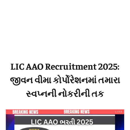
LIC AAO Recruitment 2025:
જીવન વીમા કોર્પોરેશનમાં તમારા
સ્વપ્નની નોકરીની તક