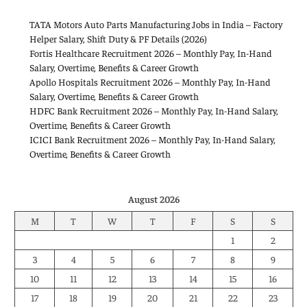
TATA Motors Auto Parts Manufacturing Jobs in India – Factory
Helper Salary, Shift Duty & PF Details (2026)
Fortis Healthcare Recruitment 2026 – Monthly Pay, In-Hand
Salary, Overtime, Benefits & Career Growth
Apollo Hospitals Recruitment 2026 – Monthly Pay, In-Hand
Salary, Overtime, Benefits & Career Growth
HDFC Bank Recruitment 2026 – Monthly Pay, In-Hand Salary,
Overtime, Benefits & Career Growth
ICICI Bank Recruitment 2026 – Monthly Pay, In-Hand Salary,
Overtime, Benefits & Career Growth
August 2026
M
T
W
T
F
S
S
1
2
3
4
5
6
7
8
9
10
11
12
13
14
15
16
17
18
19
20
21
22
23