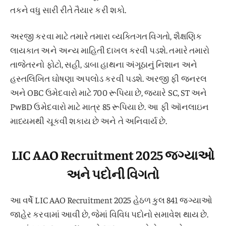
તકને વધુ સારી રીતે તૈયાર કરી શકો.
અરજી કરવા માટે તમારે તમારા વ્યક્તિગત વિગતો, શૈક્ષણિક
લાયકાત અને અન્ય માહિતી દાખલ કરવી પડશે. તમારે તમારો
તાજેતરનો ફોટો, સહી, ડાબા હાથના અંગૂઠાનું નિશાન અને
હસ્તલિખિત ઘોષણા અપલોડ કરવી પડશે. અરજી ફી જનરલ
અને OBC ઉમેદવારો માટે 700 રૂપિયા છે, જ્યારે SC, ST અને
PwBD ઉમેદવારો માટે માત્ર 85 રૂપિયા છે. આ ફી ઑનલાઇન
માધ્યમથી ચૂકવી શકાય છે અને તે અનિવાર્ય છે.
LIC AAO Recruitment 2025 જગ્યાઓ
અને પદોની વિગતો
આ વર્ષે LIC AAO Recruitment 2025 હેઠળ કુલ 841 જગ્યાઓ
જાહેર કરવામાં આવી છે, જેમાં વિવિધ પદોનો સમાવેશ થાય છે.