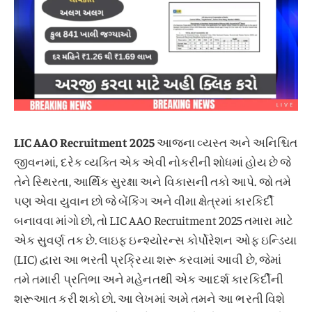
LIC AAO Recruitment 2025
આજના વ્યસ્ત અને અનિશ્ચિત
જીવનમાં, દરેક વ્યક્તિ એક એવી નોકરીની શોધમાં હોય છે જે
તેને સ્થિરતા, આર્થિક સુરક્ષા અને વિકાસની તકો આપે. જો તમે
પણ એવા યુવાન છો જે બેંકિંગ અને વીમા ક્ષેત્રમાં કારકિર્દી
બનાવવા માંગો છો, તો LIC AAO Recruitment 2025 તમારા માટે
એક સુવર્ણ તક છે. લાઇફ ઇન્શ્યોરન્સ કોર્પોરેશન ઓફ ઇન્ડિયા
(LIC) દ્વારા આ ભરતી પ્રક્રિયા શરૂ કરવામાં આવી છે, જેમાં
તમે તમારી પ્રતિભા અને મહેનતથી એક આદર્શ કારકિર્દીની
શરૂઆત કરી શકો છો. આ લેખમાં અમે તમને આ ભરતી વિશે