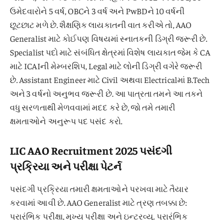
ઉમેદવારોને 5 વર્ષ, OBCને 3 વર્ષ અને PwBDને 10 વર્ષની
છૂટછાટ મળે છે. શૈક્ષણિક લાયકાતની વાત કરીએ તો, AAO
Generalist માટે કોઈપણ વિષયમાં સ્નાતકની ડિગ્રી જરૂરી છે.
Specialist પદો માટે સંબંધિત ક્ષેત્રમાં વિશેષ લાયકાત જેમ કે CA
માટે ICAIની મેમ્બરશિપ, Legal માટે લોની ડિગ્રી વગેરે જરૂરી
છે. Assistant Engineer માટે Civil અથવા Electricalમાં B.Tech
અને 3 વર્ષનો અનુભવ જરૂરી છે. આ પાત્રતા તમને આ તકને
વધુ સરળતાથી મેળવવામાં મદદ કરે છે, જો તમે તમારી
ક્ષમતાઓને અનુરૂપ પદ પસંદ કરો.
LIC AAO Recruitment 2025 પસંદગી
પ્રક્રિયા અને પરીક્ષા પેટર્ન
પસંદગી પ્રક્રિયા તમારી ક્ષમતાઓને પરખવા માટે તૈયાર
કરવામાં આવી છે. AAO Generalist માટે ત્રણ તબક્કા છે:
પ્રારંભિક પરીક્ષા, મુખ્ય પરીક્ષા અને ઇન્ટરવ્યૂ. પ્રારંભિક