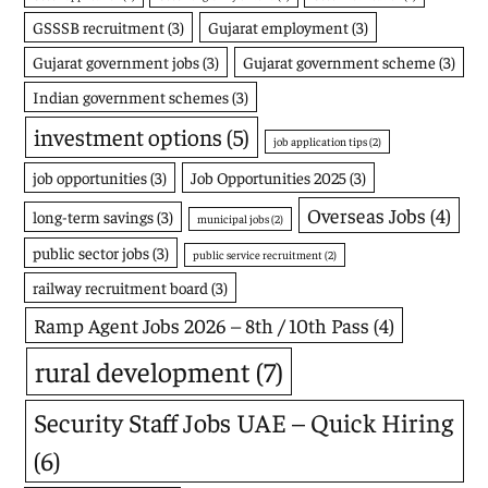
GSSSB recruitment
(3)
Gujarat employment
(3)
Gujarat government jobs
(3)
Gujarat government scheme
(3)
Indian government schemes
(3)
investment options
(5)
job application tips
(2)
job opportunities
(3)
Job Opportunities 2025
(3)
Overseas Jobs
(4)
long-term savings
(3)
municipal jobs
(2)
public sector jobs
(3)
public service recruitment
(2)
railway recruitment board
(3)
Ramp Agent Jobs 2026 – 8th / 10th Pass
(4)
rural development
(7)
Security Staff Jobs UAE – Quick Hiring
(6)