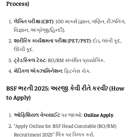
Process)
લેખિત પરીક્ષા (CBT)
: 100 માર્ક્સ (જ્ઞાન, ગણિત, રીઝનિંગ,
વિજ્ઞાન, અંગ્રેજી/હિન્દી).
શારીરિક કાર્યક્ષમતા પરીક્ષા (PET/PST)
: દોડ, લાંબી કૂદ,
ઊંચી કૂદ.
ટ્રેડ સ્કિલ ટેસ્ટ
: RO/RM સંબંધિત પ્રાયોગિક.
મેડિકલ એક્ઝામિનેશન
: ફિટનેસ ચેક.
BSF ભરતી 2025: અરજી કેવી રીતે કરવી? (How
to Apply)
ઓફિશિયલ વેબસાઈટ
પર જાઓ:
Online Apply
.
“Apply Online for BSF Head Constable (RO/RM)
Recruitment 2025” લિંક પર ક્લિક કરો.