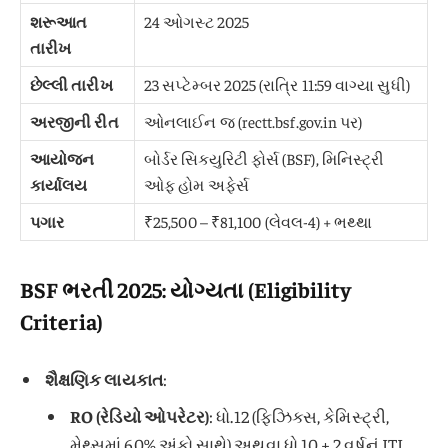
શરૂઆત
24 ઓગસ્ટ 2025
તારીખ
છેલ્લી તારીખ
23 સપ્ટેમ્બર 2025 (રાત્રિ 11:59 વાગ્યા સુધી)
અરજીની રીત
ઓનલાઈન જ (rectt.bsf.gov.in પર)
આયોજન
બોર્ડર સિક્યુરિટી ફોર્સ (BSF), મિનિસ્ટ્રી
કાર્યાલય
ઓફ હોમ અફેર્સ
પગાર
₹25,500 – ₹81,100 (લેવલ-4) + ભથ્થા
BSF ભરતી 2025: યોગ્યતા (Eligibility
Criteria)
શૈક્ષણિક લાયકાત
:
RO (રેડિયો ઓપરેટર)
: ધો.12 (ફિઝિક્સ, કેમિસ્ટ્રી,
મેથ્સમાં 60% અંકો સાથે) અથવા ધો.10 + 2 વર્ષનું ITI