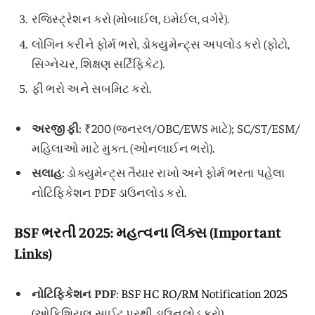
રજિસ્ટ્રેશન કરો (મોબાઈલ, ઇમેઈલ, વગેરે).
લોગિન કરીને ફોર્મ ભરો, ડોક્યુમેન્ટ્સ અપલોડ કરો (ફોટો,
સિગ્નેચર, શિક્ષણ સર્ટિફિકેટ).
ફી ભરો અને સબમિટ કરો.
અરજી ફી
: ₹200 (જનરલ/OBC/EWS માટે); SC/ST/ESM/
મહિલાઓ માટે મુક્ત. (ઓનલાઈન ભરો).
સલાહ
: ડોક્યુમેન્ટ્સ તૈયાર રાખો અને ફોર્મ ભરતા પહેલા
નોટિફિકેશન PDF ડાઉનલોડ કરો.
BSF ભરતી 2025: મહત્વના લિંક્સ (Important
Links)
નોટિફિકેશન PDF
:
BSF HC RO/RM Notification 2025
(ઓફિશિયલ સાઈટ પરથી ડાઉનલોડ કરો).