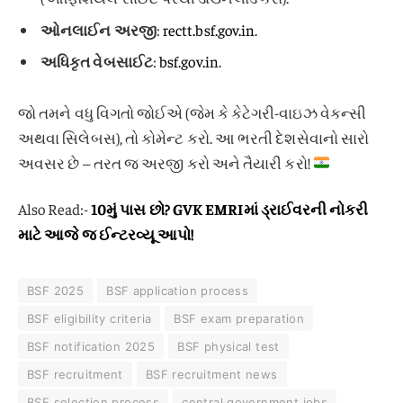
ઓનલાઈન અરજી
:
rectt.bsf.gov.in
.
અધિકૃત વેબસાઈટ
:
bsf.gov.in
.
જો તમને વધુ વિગતો જોઈએ (જેમ કે કેટેગરી-વાઇઝ વેકન્સી
અથવા સિલેબસ), તો કોમેન્ટ કરો. આ ભરતી દેશસેવાનો સારો
અવસર છે – તરત જ અરજી કરો અને તૈયારી કરો!
Also Read:-
10મું પાસ છો? GVK EMRIમાં ડ્રાઈવરની નોકરી
માટે આજે જ ઈન્ટરવ્યૂ આપો!
BSF 2025
BSF application process
BSF eligibility criteria
BSF exam preparation
BSF notification 2025
BSF physical test
BSF recruitment
BSF recruitment news
BSF selection process
central government jobs