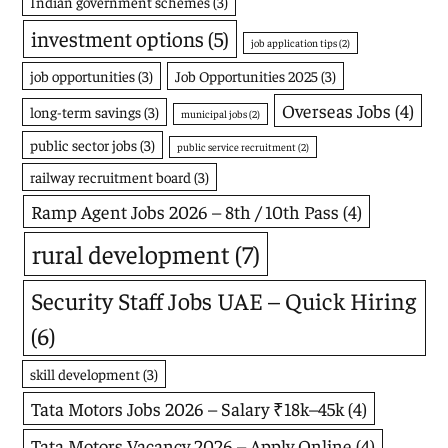
Indian government schemes
(3)
investment options
(5)
job application tips
(2)
job opportunities
(3)
Job Opportunities 2025
(3)
Overseas Jobs
(4)
long-term savings
(3)
municipal jobs
(2)
public sector jobs
(3)
public service recruitment
(2)
railway recruitment board
(3)
Ramp Agent Jobs 2026 – 8th / 10th Pass
(4)
rural development
(7)
Security Staff Jobs UAE – Quick Hiring
(6)
skill development
(3)
Tata Motors Jobs 2026 – Salary ₹18k–45k
(4)
Tata Motors Vacancy 2026 – Apply Online
(4)