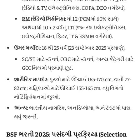
(રેડિયો & TV, ઇલેક્ટ્રોનિક્સ, COPA, DEO વગેરેમાં).
RM (રેડિયો મિકેનિક)
: ધો.12 (PCMમાં 60% સાથે)
અથવા ધો.10 + 2 વર્ષનું ITI (જનરલ ઇલેક્ટ્રોનિક્સ,
ઇલેક્ટ્રીશિયન, ફિટર, IT & ESMM વગેરેમાં).
ઉંમર મર્યાદા
: 18 થી 25 વર્ષ (23 સપ્ટેમ્બર 2025 પ્રમાણે).
SC/ST માટે +5 વર્ષ, OBC માટે +3 વર્ષ, અન્ય કેટેગરી માટે
GOI નિયમો પ્રમાણે છૂટ.
શારીરિક માપદંડ
: પુરુષો માટે ઊંચાઈ 165-170 cm, છાતી 77-
82 cm; મહિલાઓ માટે ઊંચાઈ 155-165 cm. વધુ વિગતો
નોટિફિકેશનમાં જુઓ.
અન્ય
: ભારતીય નાગરિક, અનડિપ્લોમા, અને ટેસ્ટમાં પાસ
થવું જરૂરી.
BSF ભરતી 2025: પસંદગી પ્રક્રિયા (Selection