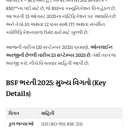
RM)**ના પદો માટે છે, જે BSFના કમ્યુનિકેશન વિંગ હેઠળ છે.
આ ભરતી 13 ઓગસ્ટ 2025ના નોટિફિકેશન પર આધારિત છે
અને તે ધો.10 અથવા 12 પાસ સાથે ITI અથવા સંબંધિત
ક્વોલિફિકેશનવાળા ઉમેદવારો માટે ખુલ્લી છે.
આજની તારીખ (20 સપ્ટેમ્બર 2025) પ્રમાણે,
ઓનલાઈન
અરજીની છેલ્લી તારીખ 23 સપ્ટેમ્બર 2025 છે
, તેથી તરત જ
અરજી કરો. નીચે વિગતવાર માહિતી આપી છે:
BSF ભરતી 2025: મુખ્ય વિગતો (Key
Details)
વિગત
માહિતી
કુલ જગ્યાઓ
1121 (RO: 910, RM: 211)