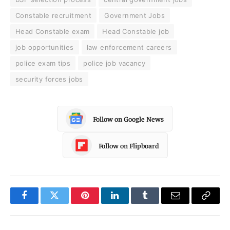
Constable recruitment
Government Jobs
Head Constable exam
Head Constable job
job opportunities
law enforcement careers
police exam tips
police job vacancy
security forces jobs
Follow on Google News
Follow on Flipboard
Facebook
Twitter
Pinterest
LinkedIn
Tumblr
Email
Copy
Link