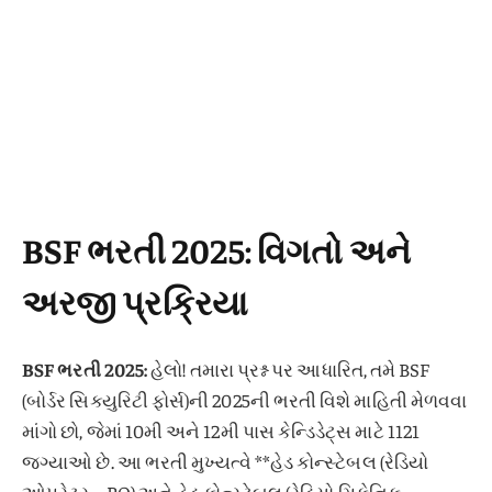
BSF ભરતી 2025: વિગતો અને
અરજી પ્રક્રિયા
BSF ભરતી 2025:
હેલો! તમારા પ્રશ્ન પર આધારિત, તમે BSF
(બોર્ડર સિક્યુરિટી ફોર્સ)ની 2025ની ભરતી વિશે માહિતી મેળવવા
માંગો છો, જેમાં 10મી અને 12મી પાસ કેન્ડિડેટ્સ માટે 1121
જગ્યાઓ છે. આ ભરતી મુખ્યત્વે **હેડ કોન્સ્ટેબલ (રેડિયો
ઓપરેટર – RO) અને હેડ કોન્સ્ટેબલ (રેડિયો મિકેનિક –