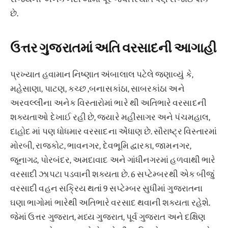
છે.
ઉત્તર ગુજરાતમાં અતિ વરસાદની આગાહી
પ્રખ્યાત હવામાન નિષ્ણાત અંબાલાલ પટેલે જણાવ્યું કે,
મહેસાણા, પાટણ, કચ્છ ,બનાસકાંઠા, સાબરકાંઠા અને
અરવલ્લીના અનેક વિસ્તારોમાં ભારે થી અતિભારે વરસાદની
શક્યતાઓ દેખાઈ રહી છે, જ્યારે મહીસાગર અને પંચમહાલ,
દાહોદ માં પણ ધોધમાર વરસાદના એંધાણ છે. સૌરાષ્ટ્ર વિસ્તારમાં
મોરબી, રાજકોટ, ભાવનગર, દેવભૂમિ દ્વારકા, જામનગર,
જૂનાગઢ, પોરબંદર, અમદાવાદ અને ગાંધીનગરમાં હળવાથી ભારે
વરસાદી ઝાપટા પડવાની શક્યતા છે. 6 સપ્ટેમ્બરથી એક બીજું
વરસાદી વહન સક્રિય થતાં 9 સપ્ટેમ્બર સુધીમાં ગુજરાતના
ઘણા ભાગોમાં ભારેથી અતિભારે વરસાદ થવાની શક્યતા રહેશે.
જેમાં ઉત્તર ગુજરાત, મધ્ય ગુજરાત, પૂર્વ ગુજરાત અને દક્ષિણ