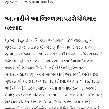
ગુજરાતીમાં આપવામાં આવી છે.
આ તારીખે આ જિલ્લામાં પડશે ધોધમાર
વરસાદ
પ્રખ્યાત હવામાન નિષ્ણાત અંબાલાલ પટેલે જણાવ્યું કે,
ગુજરાત રાજ્યમાં 9 સપ્ટેમ્બર સુધી અતિભારે વરસાદ ચાલુ
રહેશે. 5 સપ્ટેમ્બર થી વધુ એક વરસાદી સિસ્ટમ સક્રિય બનશે,
જેના કારણે રાજ્યના મોટાભાગના વિસ્તારોમાં ભારે વરસાદ
આવવાની શક્યતા છે. ખાસ કરીને ઉત્તર ગુજરાતમાં
બનાસકાંઠા, પાટણ, કચ્છ, સાબરકાંઠા, અરવલ્લી અને મધ્ય
ગુજરાતમાં આણંદ, અમદાવાદ, વડોદરા, પંચમહાલ, દાહોદ, ડાંગ
ભારે થી અતિભારે વરસાદના એંધાણ વર્તાઈ રહ્યા છે, જ્યારે
દક્ષિણ ગુજરાતના કેટલાક વિસ્તારોમાં અતિભારે વરસાદની પણ
શક્યતા વ્યક્ત કરવામાં આવી છે. આ વરસાદના કારણે
રાજ્યની અનેક નદીઓમાં પૂર જેવી સ્થિતિ પણ સર્જાઈ શકે