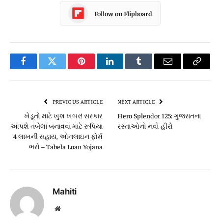
Follow on Flipboard
Facebook
Twitter
Pinterest
LinkedIn
Tumblr
Email
Copy
Link
PREVIOUS ARTICLE
NEXT ARTICLE
ખેડૂતો માટે ખુશ ખબર! સરકાર
Hero Splendor 125: ગુજરાતના
આપશે તબેલા બનાવવા માટે રૂપિયા
રસ્તાઓનો નવો હીરો
4 લાખની સહાય, ઓનલાઇન ફોર્મ
ભરો – Tabela Loan Yojana
Mahiti
Website