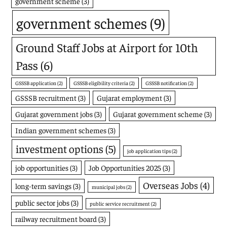
government scheme
(3)
government schemes
(9)
Ground Staff Jobs at Airport for 10th
Pass
(6)
GSSSB application
(2)
GSSSB eligibility criteria
(2)
GSSSB notification
(2)
GSSSB recruitment
(3)
Gujarat employment
(3)
Gujarat government jobs
(3)
Gujarat government scheme
(3)
Indian government schemes
(3)
investment options
(5)
job application tips
(2)
job opportunities
(3)
Job Opportunities 2025
(3)
Overseas Jobs
(4)
long-term savings
(3)
municipal jobs
(2)
public sector jobs
(3)
public service recruitment
(2)
railway recruitment board
(3)