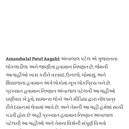
Amambalal Patel Aagahi:
અંબાલાલ પટેલ એ ગુજરાતના
લોકલાડીલા અને જાણીતા હવામાન નિષ્ણાત છે, જેમની
આગાહીઓ ખાસ કરીને વરસાદ,ઉનાળો, ચોમાસું, અને
શિયાળાના હવામાન અંગે લોકોમાં ખૂબ લોકપ્રિય બને છે.
પ્રખ્યાત હવામાન નિષ્ણાત અંબાલાલ પટેલની આગાહીઓ
ઘણીવાર ખેડૂતો, સામાન્ય લોકો અને મીડિયા દ્વારા નોંધપાત્ર
રીતે ધ્યાનમાં લેવામાં આવે છે. અને તેમની આગાહી હંમેશાં સાચી
પડતી હોય છે અહીં પ્રખ્યાત હવામાન નિષ્ણાત અંબાલાલ
પટેલની આગાહીઓ અને તેમના વિશેની સંપૂર્ણ વિગતો