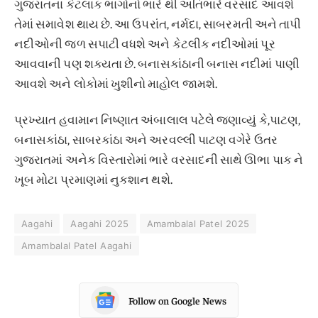
ગુજરાતના કેટલાક ભાગોનો ભારે થી અતિભારે વરસાદ આવશે
તેમાં સમાવેશ થાય છે. આ ઉપરાંત, નર્મદા, સાબરમતી અને તાપી
નદીઓની જળ સપાટી વધશે અને કેટલીક નદીઓમાં પૂર
આવવાની પણ શક્યતા છે. બનાસકાંઠાની બનાસ નદીમાં પાણી
આવશે અને લોકોમાં ખુશીનો માહોલ જામશે.
પ્રખ્યાત હવામાન નિષ્ણાત અંબાલાલ પટેલે જણાવ્યું કે,પાટણ,
બનાસકાંઠા, સાબરકાંઠા અને અરવલ્લી પાટણ વગેરે ઉતર
ગુજરાતમાં અનેક વિસ્તારોમાં ભારે વરસાદની સાથે ઊભા પાક ને
ખૂબ મોટા પ્રમાણમાં નુકશાન થશે.
Aagahi
Aagahi 2025
Amambalal Patel 2025
Amambalal Patel Aagahi
Follow on Google News